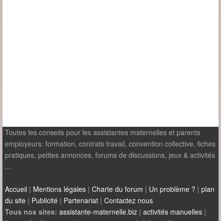
Toutes les conseils pour les assistantes maternelles et parents
employeurs: formation, contrats travail, convention collective, fiches
pratiques, petites annonces, forums de discussions, jeux & activités
...
Accueil
|
Mentions légales
|
Charte du forum
|
Un problème ?
|
plan
du site
|
Publicité
|
Partenariat
|
Contactez nous
Tous nos sites:
assistante-maternelle.biz
|
activités manuelles
|