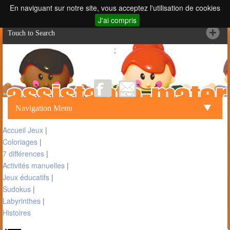
En naviguant sur notre site, vous acceptez l'utilisation de cookies
J'ai compris
Touch to Search
;
Navigation Menu
Accueil Jeux
|
Coloriages
|
7 différences
|
Activités manuelles
|
Jeux éducatifs
|
Sudokus
|
Labyrinthes
|
Histoires