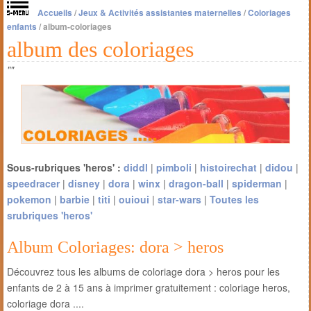
Accueils
/
Jeux & Activités assistantes maternelles
/
Coloriages
enfants
/
album-coloriages
album des coloriages
""
Sous-rubriques 'heros' :
diddl
|
pimboli
|
histoirechat
|
didou
|
speedracer
|
disney
|
dora
|
winx
|
dragon-ball
|
spiderman
|
pokemon
|
barbie
|
titi
|
ouioui
|
star-wars
|
Toutes les
srubriques 'heros'
Album Coloriages: dora > heros
Découvrez tous les albums de coloriage dora > heros pour les
enfants de 2 à 15 ans à imprimer gratuitement : coloriage heros,
coloriage dora ....