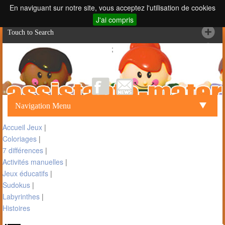
En naviguant sur notre site, vous acceptez l'utilisation de cookies
J'ai compris
Touch to Search
;
Navigation Menu
Accueil Jeux
|
Coloriages
|
7 différences
|
Activités manuelles
|
Jeux éducatifs
|
Sudokus
|
Labyrinthes
|
Histoires